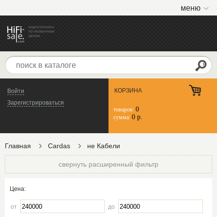
меню
КОРЗИНА
Войти
Зарегистрироваться
0
товаров:
0 р.
сумма:
Главная
Cardas
не Кабели
свернуть расширенный фильтр
Цена:
от
до