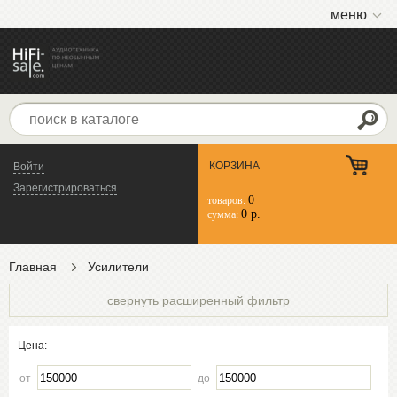
меню
КОРЗИНА
Войти
Зарегистрироваться
0
товаров:
0 р.
сумма:
Главная
Усилители
свернуть расширенный фильтр
Цена:
от
до