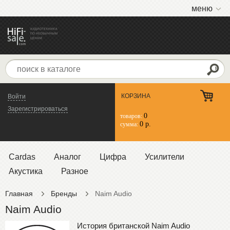
меню
КОРЗИНА
Войти
Зарегистрироваться
0
товаров:
0 р.
сумма:
Cardas
Аналог
Цифра
Усилители
Акустика
Разное
Главная
Бренды
Naim Audio
Naim Audio
История британской Naim Audio